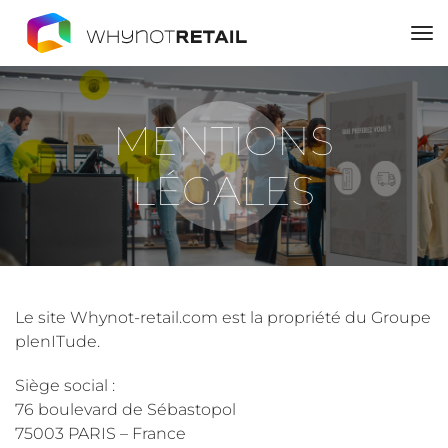
to
na
MENTIONS
LÉGALES
Le site Whynot-retail.com est la propriété du Groupe
plenITude.
Siège social :
76 boulevard de Sébastopol
75003 PARIS – France